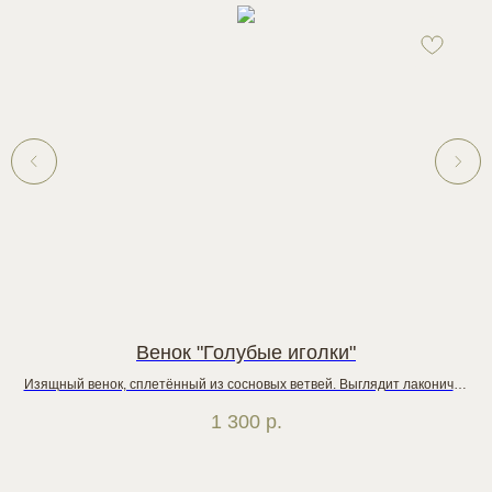
Венок "Голубые иголки"
Изящный венок, сплетённый из сосновых ветвей. Выглядит лаконично
и стильно: без лишней вычурности, только натуральная текстура хвои
1 300
р.
и благородная прохлада цвета