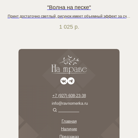
"Волна на песке"
Принт достаточно светлый, рисунок имеет объемный эффект за счет
З
белых бликов
1 025
р.
+7 (927) 608-23-38
info@ravnomerka.ru
Главная
Наличие
Предзаказ