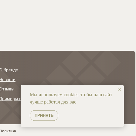
ли море.
галактик. Графичный силуэт дерева
 оттенок,
контрастирует с яркостью луны и звезд
ница между
рской пены
О бренде
+7 (927) 608-23-38
info@ravnomerka.ru
Новости
Отзывы
Мы используем cookies чтобы наш сайт
Примеры работ
лучше работал для вас
ПРИНЯТЬ
Политика
Сайт разработан
AD_design