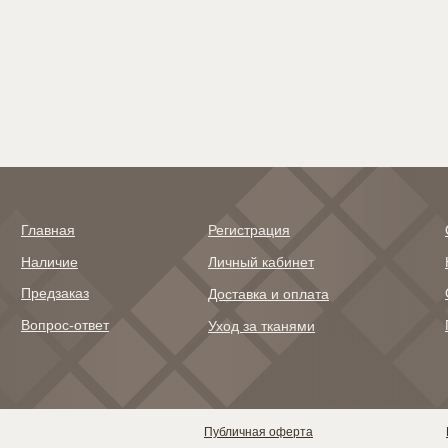
ытыми пятнами, словно акварель
символизирующий небо и
лажной бумаге, перетекая друг в
Нижняя часть — песочный
уга без резких границ. В левом
напоминающий пляж. Гра
рхнем углу расположено мягкое
ними - кружево белой мо
тно золотистых оттенков словно
рламутровая раковина или луч
заката
Главная
Регистрация
Наличие
Личный кабинет
Предзаказ
Доставка и оплата
Вопрос-ответ
Уход за тканями
ава защищены, 2022©
Публичная оферта