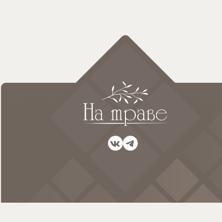
разм
на в
др
ве
пя
пе
На траве|Равномерка ручного
Все пр