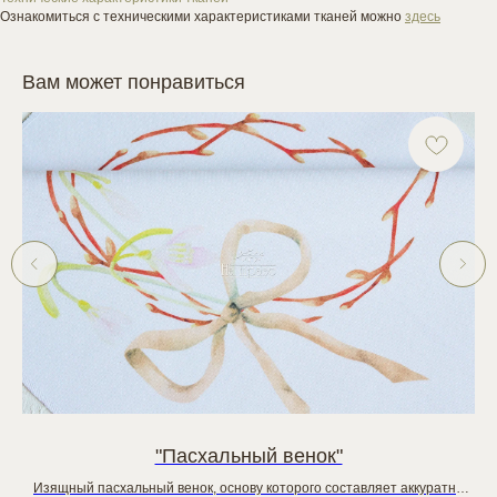
Ознакомиться с техническими характеристиками тканей можно
здесь
Вам может понравиться
"Пасхальный венок"
Изящный пасхальный венок, основу которого составляет аккуратно
П