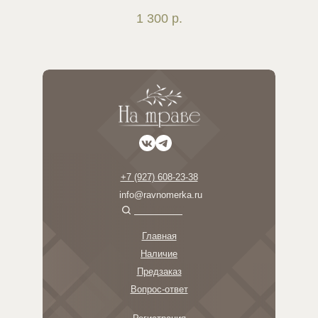
свитое кольцо из тонких гибких веточек вербы. Главные акценты -
1 300
р.
трогательный первоцвет подснежник и бантик
+7 (927) 608-23-38
info@ravnomerka.ru
Главная
Наличие
Предзаказ
Вопрос-ответ