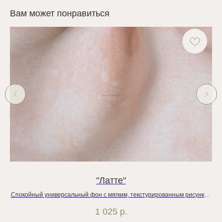
Вам может понравиться
"Латте"
Спокойный универсальный фон с мягким, текстурированным рисунком
К
в бежевых и песочных оттенках, полотно выглядит слегка потертым
1 025
р.