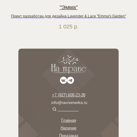
"Эмма"
Принт разработан для дизайна Lavender & Lace "Emma's Garden"
П
1 025
р.
+7 (927) 608-23-38
info@ravnomerka.ru
Главная
Наличие
Предзаказ