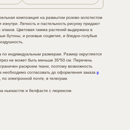
арельная композиция на размытом розово-золотистом
 изнутри. Легкость и пастельность рисунку придают
х злаков. Цветовая гамма растений выдержана в
вые бутоны, и розовые соцветия, и бледно-голубые
воздушность.
а по индивидуальным размерам. Размер округляется
отрез не может быть меньше 35*50 см. Перечень
граничен раскроем ткани, поэтому возможность
а необходимо согласовать до оформления заказа
в
, по электронной почте, в телеграм.
а ньюкастле и белфасте с люрексом.