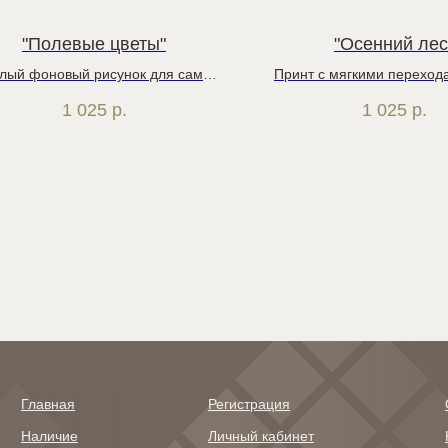
"Полевые цветы"
"Осенний лес
лый фоновый рисунок для самых
Принт с мягкими переход
разнообразных дизайнов
имеет богатую цветовую п
1 025
р.
1 025
р.
австрийских льнах име
теплый оттенок
Главная
Регистрация
Наличие
Личный кабинет