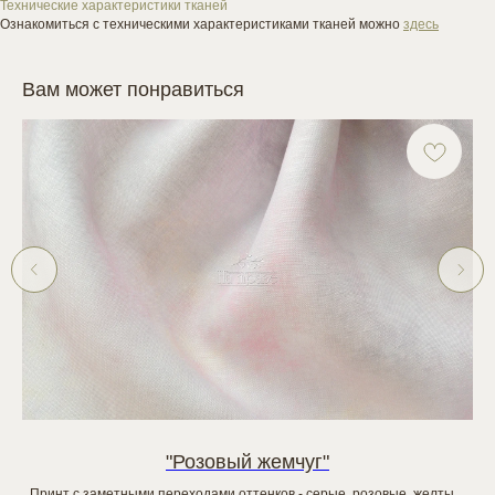
Технические характеристики тканей
Ознакомиться с техническими характеристиками тканей можно
здесь
Вам может понравиться
"Розовый жемчуг"
Принт с заметными переходами оттенков - серые, розовые, желтые.
Пр