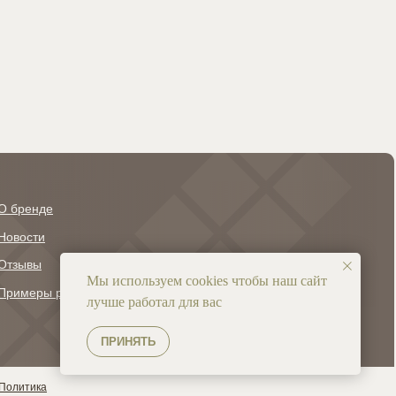
в, например
rbett
О бренде
+7 (927) 608-23-38
info@ravnomerka.ru
Новости
Отзывы
Мы используем cookies чтобы наш сайт
Примеры работ
лучше работал для вас
ПРИНЯТЬ
Политика
Сайт разработан
AD_design