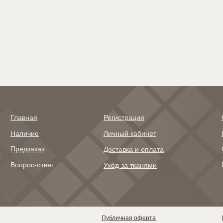
онии — они лишь слегка касаются
для многих других дизайно
ерхности, добавляя композиции
для дизайнов Nora Co
трогательную хрупкость и
естественную красоту
Главная
Регистрация
Наличие
Личный кабинет
Предзаказ
Доставка и оплата
Вопрос-ответ
Уход за тканями
ава защищены, 2022©
Публичная оферта