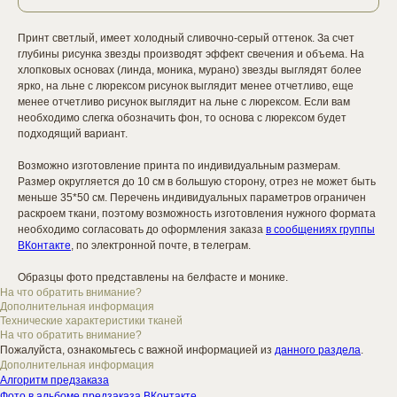
Принт светлый, имеет холодный сливочно-серый оттенок. За счет
глубины рисунка звезды производят эффект свечения и объема. На
хлопковых основах (линда, моника, мурано) звезды выглядят более
ярко, на льне с люрексом рисунок выглядит менее отчетливо, еще
менее отчетливо рисунок выглядит на льне с люрексом. Если вам
необходимо слегка обозначить фон, то основа с люрексом будет
подходящий вариант.
Возможно изготовление принта по индивидуальным размерам.
Размер округляется до 10 см в большую сторону, отрез не может быть
меньше 35*50 см. Перечень индивидуальных параметров ограничен
раскроем ткани, поэтому возможность изготовления нужного формата
необходимо согласовать до оформления заказа
в сообщениях группы
ВКонтакте
, по электронной почте, в телеграм.
Образцы фото представлены на белфасте и монике.
На что обратить внимание?
Дополнительная информация
Технические характеристики тканей
На что обратить внимание?
Пожалуйста, ознакомьтесь с важной информацией из
данного раздела
.
Дополнительная информация
Алгоритм предзаказа
Фото в альбоме предзаказа ВКонтакте