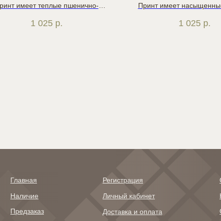
ринт имеет теплые пшенично-
Принт имеет насыщенные
вые оттенки, диаметр одной соты
зеленого, синего, чер
1 025
р.
1 025
р.
ло 5 мм. Подойдет под дизайны с
фиолетового цвет
асекомыми, цветами, детские
сюжеты, некоторые семплеры
Главная
Регистрация
Наличие
Личный кабинет
Предзаказ
Доставка и оплата