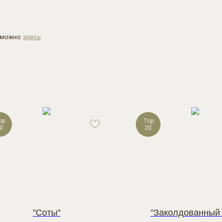
й можно
здесь
op
Top
0
20
"Соты"
"Заколдованный 