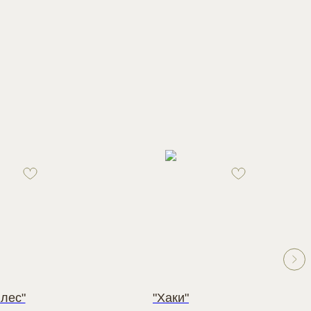
лес"
"Хаки"