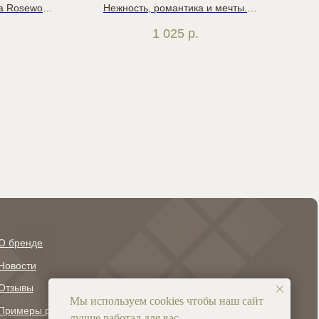
ра Rosewood
Нежность, романтика и мечты.
. Рисунок
Основные оттенки композиции -
т
1 025
р.
й по всему
мягкие розовые, пурпурные и
изо
сальные,
пастельные тона, создающие
од
керов, но и
ощущение легкости и таинственности.
Н
в, например
Ветка с цветами как будто
rbett
растворяется в тумане
О бренде
+7 (927) 608-23-38
info@ravnomerka.ru
Новости
Отзывы
Мы используем cookies чтобы наш сайт
Примеры работ
лучше работал для вас