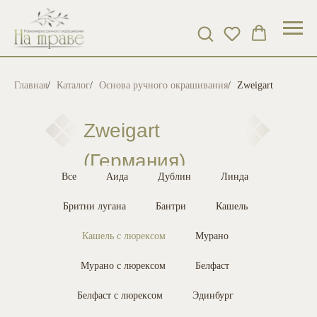
Главная
/
Каталог
/
Основа ручного окрашивания
/
Zweigart
Zweigart
(Германия)
Все
Аида
Дублин
Линда
Бритни лугана
Бантри
Кашель
Кашель с люрексом
Мурано
Мурано с люрексом
Белфаст
Белфаст с люрексом
Эдинбург