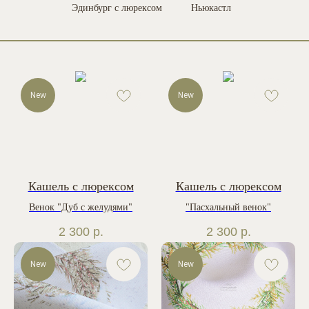
Эдинбург с люрексом
Ньюкастл
New
New
Кашель с люрексом
Кашель с люрексом
Венок "Дуб с желудями"
"Пасхальный венок"
2 300
р.
2 300
р.
New
New