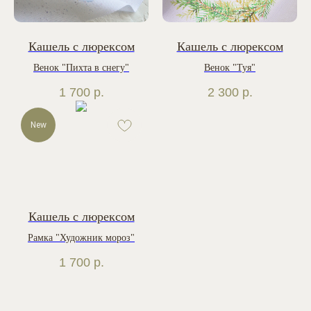
Кашель с люрексом
Кашель с люрексом
Венок "Пихта в снегу"
Венок "Туя"
1 700
р.
2 300
р.
New
Кашель с люрексом
Рамка "Художник мороз"
1 700
р.