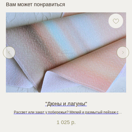
Вам может понравиться
"Дюны и лагуны"
Рассвет или закат у побережья? Мягкий и размытый пейзаж с
Ве
горизонтальной линией, разделяющей небо и землю. Цветовая гамма
1 025
р.
из нежной пастели: бежевые, голубые, розоватые и серые оттенки
хо